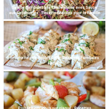
Salade de Poulet à la Thaïlandaise avec Sauce
aux Cacahuètes · Recettes Faciles pour la Famille
Brochettes de Poulet Gyro · Recettes Familiales
Faciles
Poulet aigre-doux sur plaque · Recettes