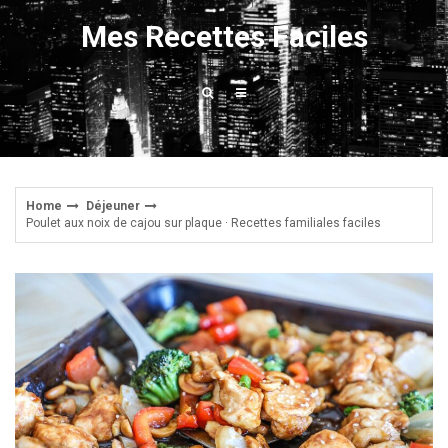
Skip
Mes Recettes Faciles
to
content
Home
Déjeuner
Poulet aux noix de cajou sur plaque · Recettes familiales faciles