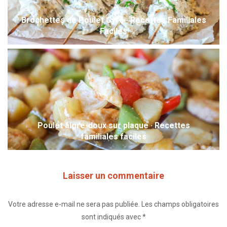
Brochettes de Poulet Gyro · Recettes Familiales
Faciles
Poulet aigre-doux sur plaque · Recettes
familiales faciles
Laisser un commentaire
Votre adresse e-mail ne sera pas publiée.
Les champs obligatoires
sont indiqués avec
*