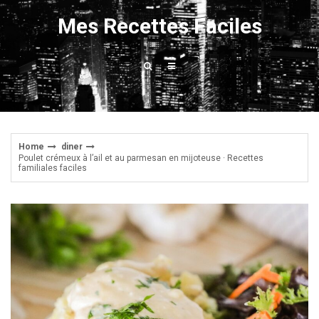
Skip
Mes Recettes Faciles
to
content
Home
diner
Poulet crémeux à l’ail et au parmesan en mijoteuse · Recettes
familiales faciles