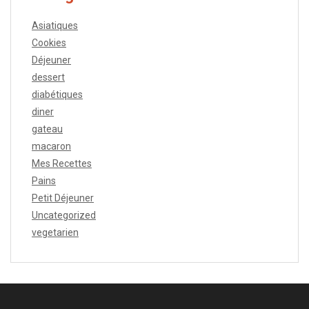
Asiatiques
Cookies
Déjeuner
dessert
diabétiques
diner
gateau
macaron
Mes Recettes
Pains
Petit Déjeuner
Uncategorized
vegetarien