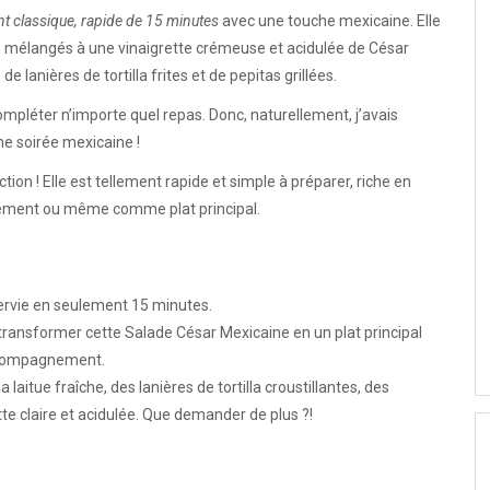
classique, rapide de 15 minutes
avec une touche mexicaine. Elle
 mélangés à une vinaigrette crémeuse et acidulée de César
e lanières de tortilla frites et de pepitas grillées.
léter n’importe quel repas. Donc, naturellement, j’avais
 soirée mexicaine !
on ! Elle est tellement rapide et simple à préparer, riche en
gnement ou même comme plat principal.
servie en seulement 15 minutes.
ransformer cette Salade César Mexicaine en un plat principal
ccompagnement.
 laitue fraîche, des lanières de tortilla croustillantes, des
te claire et acidulée. Que demander de plus ?!