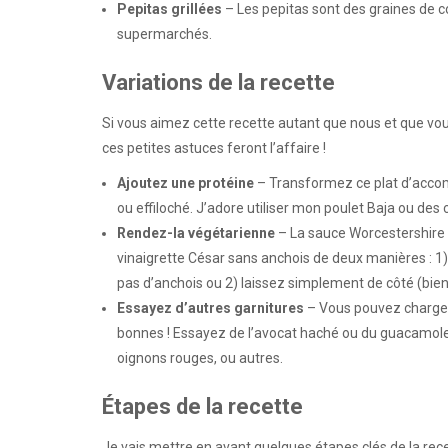
Pepitas grillées
– Les pepitas sont des graines de c
supermarchés.
Variations de la recette
Si vous aimez cette recette autant que nous et que vo
ces petites astuces feront l’affaire !
Ajoutez une protéine
– Transformez ce plat d’accom
ou effiloché. J’adore utiliser mon poulet Baja ou des c
Rendez-la végétarienne
– La sauce Worcestershire 
vinaigrette César sans anchois de deux manières : 
pas d’anchois ou 2) laissez simplement de côté (bien
Essayez d’autres garnitures
– Vous pouvez charger 
bonnes ! Essayez de l’avocat haché ou du guacamole, 
oignons rouges, ou autres.
Étapes de la recette
Je vais mettre en avant quelques étapes clés de la rece