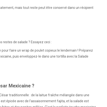
diatement, mais tout reste peut être conservé dans un récipient
s restes de salade ? Essayez ceci :
e pour faire un wrap de poulet copieux le lendemain ! Préparez
exicaine, puis enveloppez-le dans une tortilla avec la Salade
sar Mexicaine ?
ésar traditionnelle : de la laitue fraîche mélangée dans une
est épicée avec de l’assaisonnement fajita, et la salade est
 frites et des pepitas grillées. C’est la parfaite touche mexicaine