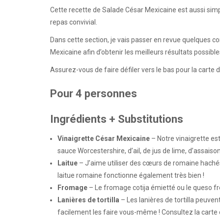
Cette recette de Salade César Mexicaine est aussi simpl
repas convivial.
Dans cette section, je vais passer en revue quelques con
Mexicaine afin d’obtenir les meilleurs résultats possible
Assurez-vous de faire défiler vers le bas pour la carte 
Pour 4 personnes
Ingrédients + Substitutions
Vinaigrette César Mexicaine
– Notre vinaigrette es
sauce Worcestershire, d’ail, de jus de lime, d’assaiso
Laitue
– J’aime utiliser des cœurs de romaine hachés, 
laitue romaine fonctionne également très bien !
Fromage
– Le fromage cotija émietté ou le queso f
Lanières de tortilla
– Les lanières de tortilla peuve
facilement les faire vous-même ! Consultez la carte d