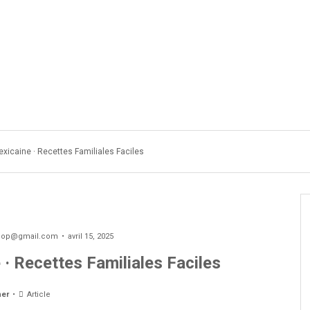
DIABÉTIQUES OU VEGETARIEN
COOKIES
MACARON
GA
xicaine · Recettes Familiales Faciles
oop@gmail.com
avril 15, 2025
· Recettes Familiales Faciles
ner
Article