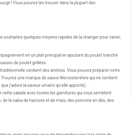
ourge ! Vous pouvez les trouver dans la plupart des
us souhaitez quelques moyens rapides de la changer pour varier,
pagnement en un plat principal en ajoutant du poulet tranché
uisses de poulet grillées.
traditionnelle contient des anchois. Vous pouvez préparer votre
1) Trouvez une marque de sauce Worcestershire qui ne contient
 que j’adore la saveur umami qu’elle apporte).
cette salade avec toutes les garnitures qui vous semblent
de la salsa de haricots et de maïs, des poivrons en dés, des
tte ici, mais
assurez-vous de descendre jusqu’à la carte de