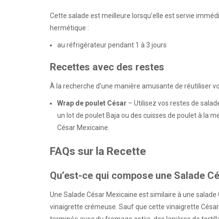
Cette salade est meilleure lorsqu’elle est servie immé
hermétique :
au réfrigérateur pendant 1 à 3 jours
Recettes avec des restes
À la recherche d’une manière amusante de réutiliser vo
Wrap de poulet César
– Utilisez vos restes de salad
un lot de poulet Baja ou des cuisses de poulet à la m
César Mexicaine.
FAQs sur la Recette
Qu’est-ce qui compose une Salade Cé
Une Salade César Mexicaine est similaire à une salade C
vinaigrette crémeuse. Sauf que cette vinaigrette César 
terminée avec du fromage cotija, des lanières de tortilla