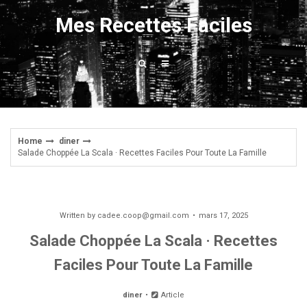
Skip
Mes Recettes Faciles
to
content
Home
diner
Salade Choppée La Scala · Recettes Faciles Pour Toute La Famille
Written by
cadee.coop@gmail.com
mars 17, 2025
Salade Choppée La Scala · Recettes
Faciles Pour Toute La Famille
diner
Article