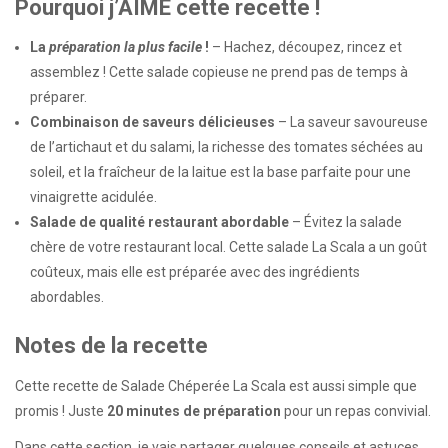
Pourquoi j’AIME cette recette !
La
préparation la plus facile
!
– Hachez, découpez, rincez et
assemblez ! Cette salade copieuse ne prend pas de temps à
préparer.
Combinaison de saveurs délicieuses
– La saveur savoureuse
de l’artichaut et du salami, la richesse des tomates séchées au
soleil, et la fraîcheur de la laitue est la base parfaite pour une
vinaigrette acidulée.
Salade de qualité restaurant abordable
– Évitez la salade
chère de votre restaurant local. Cette salade La Scala a un goût
coûteux, mais elle est préparée avec des ingrédients
abordables.
Notes de la recette
Cette recette de Salade Chéperée La Scala est aussi simple que
promis ! Juste
20 minutes de préparation
pour un repas convivial.
Dans cette section, je vais partager quelques conseils et astuces