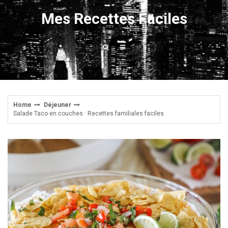
Skip
Mes Recettes Faciles
to
content
Home
Déjeuner
Salade Taco en couches · Recettes familiales faciles