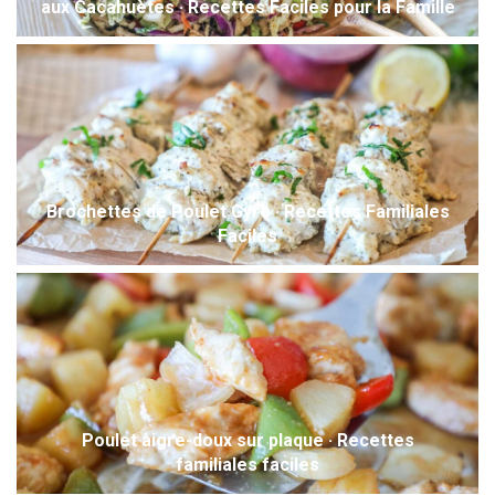
aux Cacahuètes · Recettes Faciles pour la Famille
Brochettes de Poulet Gyro · Recettes Familiales
Faciles
Poulet aigre-doux sur plaque · Recettes
familiales faciles