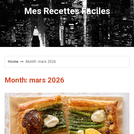
Skip
Mes Recettes Faciles
to
content
Home
Month: mars 2026
Month: mars 2026