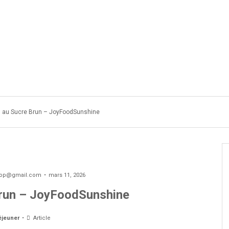
DIABÉTIQUES OU VEGETARIEN
COOKIES
MACARON
GA
 au Sucre Brun – JoyFoodSunshine
oop@gmail.com
mars 11, 2026
run – JoyFoodSunshine
éjeuner
Article