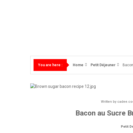
Skip
to
Mes Recettes Faciles
MES RECETTES
content
Home
Petit Déjeuner
Bacon
You are here :
Written by
cadee.c
Bacon au Sucre B
Petit D