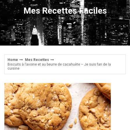
Skip
Mes Recettes Faciles
to
content
Home
Mes Recettes
Biscuits à l’avoine et au beurre de cacahuète – Je suis fan de la
cuisine