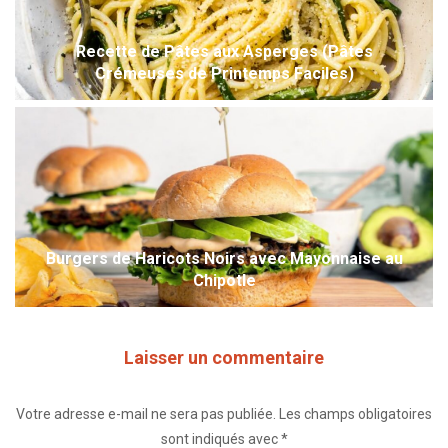
Recette de Pâtes aux Asperges (Pâtes
Crémeuses de Printemps Faciles)
Burgers de Haricots Noirs avec Mayonnaise au
Chipotle
Laisser un commentaire
Votre adresse e-mail ne sera pas publiée.
Les champs obligatoires
sont indiqués avec
*