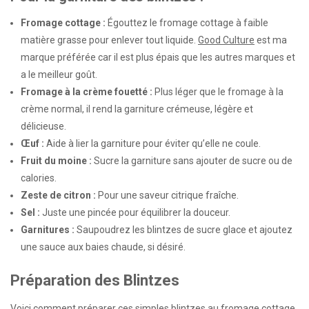
Fromage cottage :
Égouttez le fromage cottage à faible
matière grasse pour enlever tout liquide.
Good Culture
est ma
marque préférée car il est plus épais que les autres marques et
a le meilleur goût.
Fromage à la crème fouetté :
Plus léger que le fromage à la
crème normal, il rend la garniture crémeuse, légère et
délicieuse.
Œuf :
Aide à lier la garniture pour éviter qu’elle ne coule.
Fruit du moine :
Sucre la garniture sans ajouter de sucre ou de
calories.
Zeste de citron :
Pour une saveur citrique fraîche.
Sel :
Juste une pincée pour équilibrer la douceur.
Garnitures :
Saupoudrez les blintzes de sucre glace et ajoutez
une sauce aux baies chaude, si désiré.
Préparation des Blintzes
Voici comment préparer ces simples blintzes au fromage cottage.