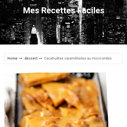
Skip
Mes Recettes Faciles
to
content
Home
dessert
Cacahuètes caramélisées au micro-ondes