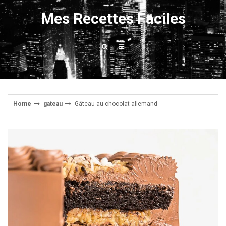
Skip
Mes Recettes Faciles
to
content
Home
gateau
Gâteau au chocolat allemand