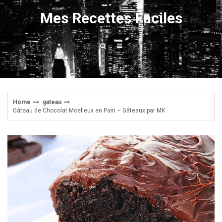
Skip
Mes Recettes Faciles
to
content
Home
gateau
Gâteau de Chocolat Moelleux en Pain – Gâteaux par MK