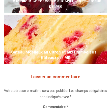
Le Meilleur Cheesecake aux Myrtilles – Gâteaux
par MK
Gâteau Moelleux au Citron et aux Framboises –
Gâteaux par MK
Laisser un commentaire
Votre adresse e-mail ne sera pas publiée.
Les champs obligatoires
sont indiqués avec
*
Commentaire
*