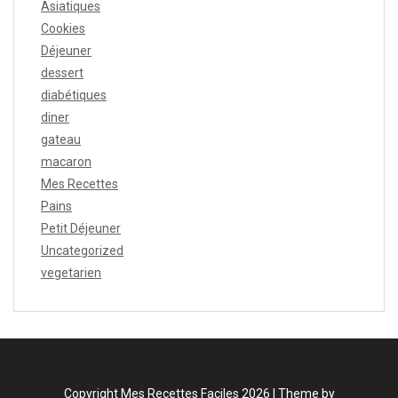
Asiatiques
Cookies
Déjeuner
dessert
diabétiques
diner
gateau
macaron
Mes Recettes
Pains
Petit Déjeuner
Uncategorized
vegetarien
Copyright Mes Recettes Faciles 2026 |
Theme by