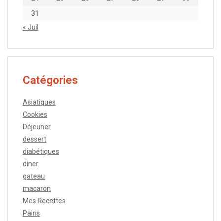
31
« Juil
Catégories
Asiatiques
Cookies
Déjeuner
dessert
diabétiques
diner
gateau
macaron
Mes Recettes
Pains