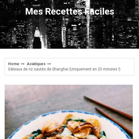
Skip
Mes Recettes Faciles
to
content
Home
Asiatiques
Gâteaux de riz sautés de Shanghai (Uniquement en 20 minutes !)