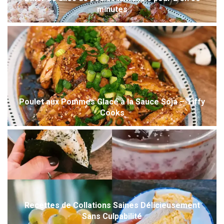
minutes
Poulet aux Pommes Glacé à la Sauce Soja – Tiffy
Cooks
Recettes de Collations Saines Délicieusement
Sans Culpabilité