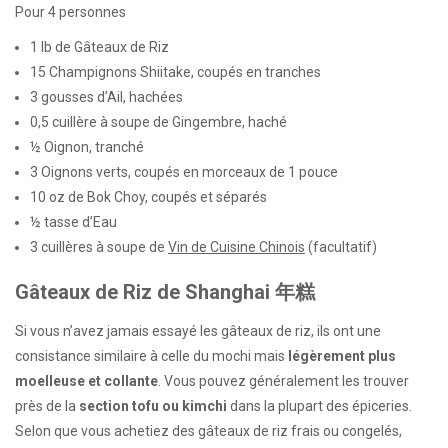
Pour 4 personnes
1 lb de Gâteaux de Riz
15 Champignons Shiitake, coupés en tranches
3 gousses d’Ail, hachées
0,5 cuillère à soupe de Gingembre, haché
½ Oignon, tranché
3 Oignons verts, coupés en morceaux de 1 pouce
10 oz de Bok Choy, coupés et séparés
½ tasse d’Eau
3 cuillères à soupe de
Vin de Cuisine Chinois
(facultatif)
Gâteaux de Riz de Shanghai 年糕
Si vous n’avez jamais essayé les gâteaux de riz, ils ont une
consistance similaire à celle du mochi mais
légèrement plus
moelleuse et collante
. Vous pouvez généralement les trouver
près de la
section tofu ou kimchi
dans la plupart des épiceries.
Selon que vous achetiez des gâteaux de riz frais ou congelés,