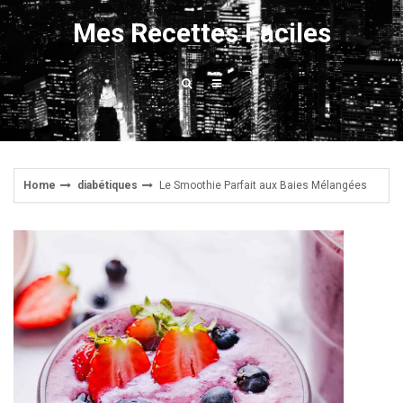
Skip
Mes Recettes Faciles
to
content
Home
diabétiques
Le Smoothie Parfait aux Baies Mélangées