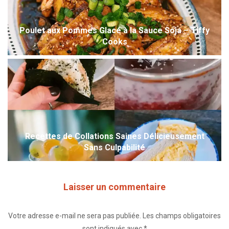
Poulet aux Pommes Glacé à la Sauce Soja – Tiffy
Cooks
Recettes de Collations Saines Délicieusement
Sans Culpabilité
Laisser un commentaire
Votre adresse e-mail ne sera pas publiée.
Les champs obligatoires
sont indiqués avec
*