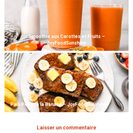
Smoothie aux Carottes et Fruits –
JoyFoodSunshine
Pain Perdu à la Banane – JoyFoodSunshine
Laisser un commentaire