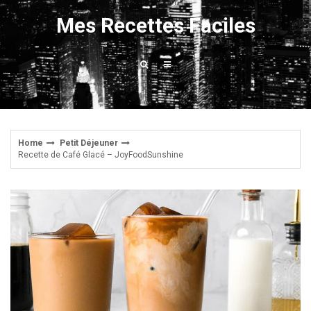
Skip
Mes Recettes Faciles
to
content
Home
Petit Déjeuner
Recette de Café Glacé – JoyFoodSunshine