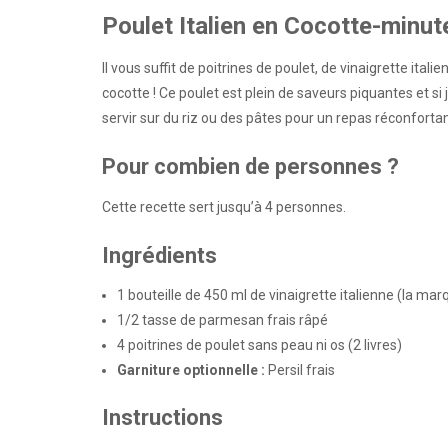
Poulet Italien en Cocotte-minut
Il vous suffit de poitrines de poulet, de vinaigrette ital
cocotte ! Ce poulet est plein de saveurs piquantes et si
servir sur du riz ou des pâtes pour un repas réconforta
Pour combien de personnes ?
Cette recette sert jusqu’à 4 personnes.
Ingrédients
1
bouteille de 450 ml de vinaigrette italienne (la mar
1/2 tasse
de parmesan frais râpé
4
poitrines de poulet sans peau ni os (
2
livres)
Garniture optionnelle :
Persil frais
Instructions