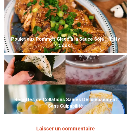
Poulet aux Pommes Glacé à la Sauce Soja – Tiffy
Cooks
Recettes de Collations Saines Délicieusement
Sans Culpabilité
Laisser un commentaire