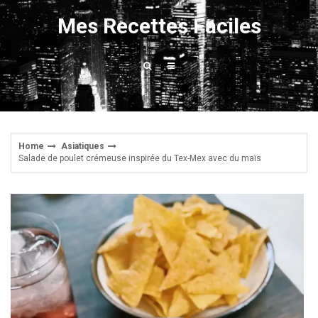
Skip
Mes Recettes Faciles
to
content
Home
Asiatiques
Salade de poulet crémeuse inspirée du Tex-Mex avec du maïs