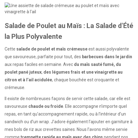
Salade de Poulet au Maïs : La Salade d’Été
la Plus Polyvalente
Cette
salade de poulet et maïs crémeuse
est aussi polyvalente
que savoureuse, parfaite pour tout, des
barbecues dans le jardin
aux repas faciles en semaine. Avec
du maïs sauté fumé, du
poulet pané juteux
,
des légumes frais et une vinaigrette au
citron et à l’ail acidulée
, chaque bouchée est croquante et
crémeuse.
Il existe de nombreuses façons de servir cette salade, car elle est
savoureuse
chaude ou froide
. Elle accompagne n’importe quel
repas, en tant qu’accompagnement rapide, ou à l’intérieur d’un
sandwich ou d’un wrap. J’adore également l’ajouter en garniture à
mes bols de riz aux crevettes saines. Nous l’avons même servie
comme
trempette rapide au maïs avec des chips
pendant nos