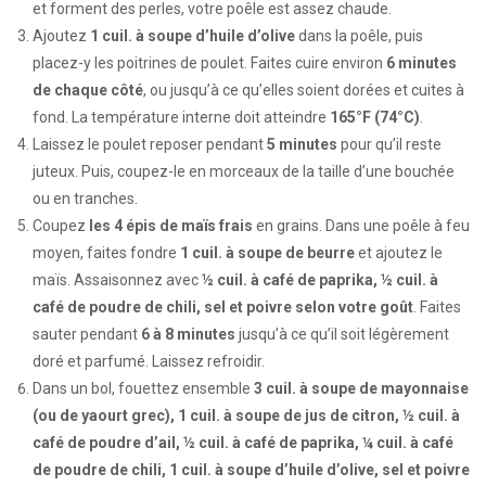
et forment des perles, votre poêle est assez chaude.
Ajoutez
1 cuil. à soupe d’huile d’olive
dans la poêle, puis
placez-y les poitrines de poulet. Faites cuire environ
6 minutes
de chaque côté
, ou jusqu’à ce qu’elles soient dorées et cuites à
fond. La température interne doit atteindre
165°F (74°C)
.
Laissez le poulet reposer pendant
5 minutes
pour qu’il reste
juteux. Puis, coupez-le en morceaux de la taille d’une bouchée
ou en tranches.
Coupez
les 4 épis de maïs frais
en grains. Dans une poêle à feu
moyen, faites fondre
1 cuil. à soupe de beurre
et ajoutez le
maïs. Assaisonnez avec
½ cuil. à café de paprika, ½ cuil. à
café de poudre de chili, sel et poivre selon votre goût
. Faites
sauter pendant
6 à 8 minutes
jusqu’à ce qu’il soit légèrement
doré et parfumé. Laissez refroidir.
Dans un bol, fouettez ensemble
3 cuil. à soupe de mayonnaise
(ou de yaourt grec), 1 cuil. à soupe de jus de citron, ½ cuil. à
café de poudre d’ail, ½ cuil. à café de paprika, ¼ cuil. à café
de poudre de chili, 1 cuil. à soupe d’huile d’olive, sel et poivre