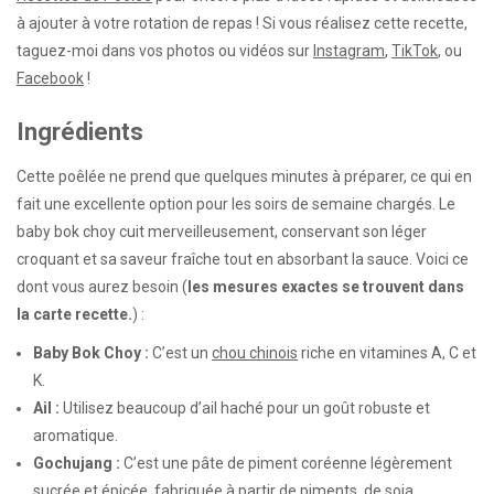
à ajouter à votre rotation de repas ! Si vous réalisez cette recette,
taguez-moi dans vos photos ou vidéos sur
Instagram
,
TikTok
, ou
Facebook
!
Ingrédients
Cette poêlée ne prend que quelques minutes à préparer, ce qui en
fait une excellente option pour les soirs de semaine chargés. Le
baby bok choy cuit merveilleusement, conservant son léger
croquant et sa saveur fraîche tout en absorbant la sauce. Voici ce
dont vous aurez besoin (
les mesures exactes se trouvent dans
la carte recette.
) :
Baby Bok Choy :
C’est un
chou chinois
riche en vitamines A, C et
K.
Ail :
Utilisez beaucoup d’ail haché pour un goût robuste et
aromatique.
Gochujang :
C’est une pâte de piment coréenne légèrement
sucrée et épicée, fabriquée à partir de piments, de soja