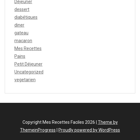
Déjeuner
dessert
diabétiques
diner
gateau
macaron
Mes Recettes
Pains
Petit Déjeuner
Uncategorized
vegetarien
Copyright Mes Recettes Faciles 2026 |
Theme by
ThemeinProgress
|
Proudly powered by WordPress