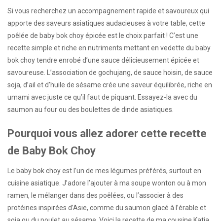
Si vous recherchez un accompagnement rapide et savoureux qui
apporte des saveurs asiatiques audacieuses à votre table, cette
poêlée de baby bok choy épicée est le choix parfait ! C’est une
recette simple et riche en nutriments mettant en vedette du baby
bok choy tendre enrobé d’une sauce délicieusement épicée et
savoureuse. L’association de gochujang, de sauce hoisin, de sauce
soja, d’ail et d’huile de sésame crée une saveur équilibrée, riche en
umami avec juste ce qu’il faut de piquant. Essayez-la avec du
saumon au four ou des boulettes de dinde asiatiques.
Pourquoi vous allez adorer cette recette
de Baby Bok Choy
Le baby bok choy est l’un de mes légumes préférés, surtout en
cuisine asiatique. J’adore l’ajouter à ma soupe wonton ou à mon
ramen, le mélanger dans des poêlées, ou l’associer à des
protéines inspirées d’Asie, comme du saumon glacé à l’érable et
soja ou du poulet au sésame. Voici la recette de ma cousine Katia,