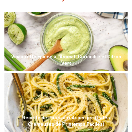
Vinaigrette Épicée à l’Avocat, Coriandre et Citron
Vert
Recette de Pâtes aux Asperges (Pâtes
Crémeuses de Printemps Faciles)