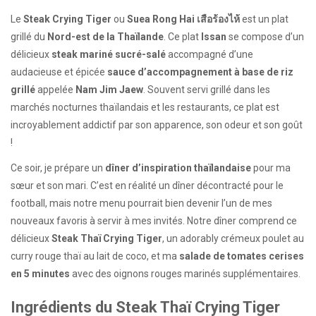
Le
Steak Crying Tiger
ou
Suea Rong Hai เสือร้องไห้
est un plat
grillé du
Nord-est de la Thaïlande
. Ce plat
Issan
se compose d’un
délicieux
steak mariné sucré-salé
accompagné d’une
audacieuse et épicée
sauce d’accompagnement à base de riz
grillé
appelée
Nam Jim Jaew
. Souvent servi grillé dans les
marchés nocturnes thaïlandais et les restaurants, ce plat est
incroyablement addictif par son apparence, son odeur et son goût
!
Ce soir, je prépare un
dîner d’inspiration thaïlandaise
pour ma
sœur et son mari. C’est en réalité un dîner décontracté pour le
football, mais notre menu pourrait bien devenir l’un de mes
nouveaux favoris à servir à mes invités. Notre dîner comprend ce
délicieux
Steak Thaï Crying Tiger
, un adorably crémeux poulet au
curry rouge thaï au lait de coco, et ma
salade de tomates cerises
en 5 minutes
avec des oignons rouges marinés supplémentaires.
Ingrédients du Steak Thaï Crying Tiger