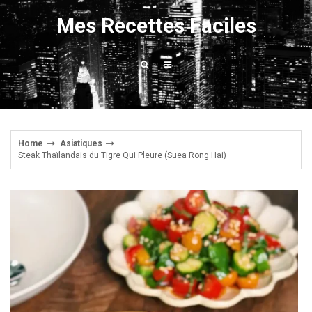
Skip
Mes Recettes Faciles
to
content
Home
Asiatiques
Steak Thaïlandais du Tigre Qui Pleure (Suea Rong Hai)