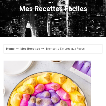
Skip
Mes Recettes Faciles
to
content
Home
Mes Recettes
Trempette S’mores aux Peeps