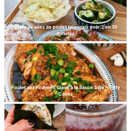
Dîner de ailes de poulet taïwanais pour 2 en 30
minutes
Poulet aux Pommes Glacé à la Sauce Soja – Tiffy
Cooks