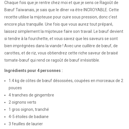
Chaque fois que je rentre chez moi et que je sens ce Ragoût de
Bœuf Taïwanais, je sais que le dîner va être INCROYABLE. Cette
recette utilise la mijoteuse pour cuire sous pression, donc c’est
encore plus tranquille. Une fois que vous aurez tout préparé,
laissez simplement la mijoteuse faire son travail. Le bœuf devient
si tendre à la fourchette, et vous savez que les saveurs se sont
bien imprégnées dans la viande ! Avec une cuillère de bœuf, de
carottes, et de riz, vous obtiendrez cette riche saveur de braisé
tomate-bœuf qui rend ce ragoût de bœuf irrésistible.
Ingrédients pour 4 personnes :
1.4 kg de côtes de bœuf désossées, coupées en morceaux de 2
pouces
4 tranches de gingembre
2 oignons verts
1 gros oignon, tranché
4-5 étoiles de badiane
3 feuilles de laurier