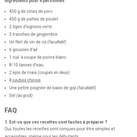
Ingrédients pour 4 personnes :
450 g de côtes de porc
450 g de pattes de poulet
2 tiges d’oignons verts
3 tranches de gingembre
Un filet de vin de riz
(facultatif)
6 gousses d’ail
1 cuil. à soupe de poivre blanc
8-10 tasses d’eau
2 épis de maïs
(coupés en deux)
8
jujubes chinois
Une petite poignée de baies de goji
(facultatif)
Sel
(au goût)
FAQ
1. Est-ce que ces recettes sont faciles à préparer ?
Oui, toutes les recettes sont conçues pour être simples et
accessibles, même pour les débutants.