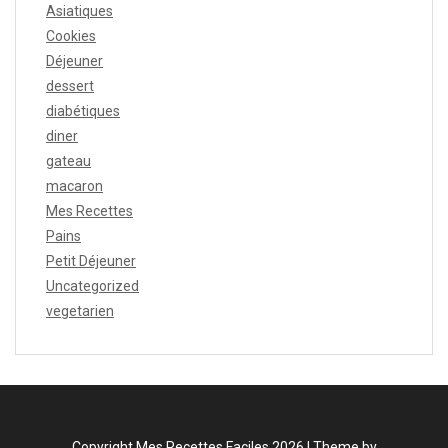
Asiatiques
Cookies
Déjeuner
dessert
diabétiques
diner
gateau
macaron
Mes Recettes
Pains
Petit Déjeuner
Uncategorized
vegetarien
Copyright Mes Recettes Faciles 2026 |
Theme by