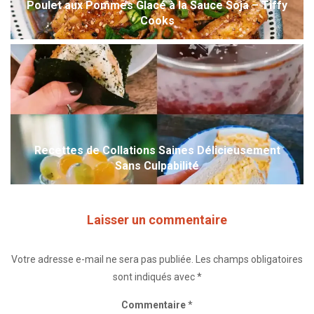
Poulet aux Pommes Glacé à la Sauce Soja – Tiffy
Cooks
Recettes de Collations Saines Délicieusement
Sans Culpabilité
Laisser un commentaire
Votre adresse e-mail ne sera pas publiée.
Les champs obligatoires
sont indiqués avec
*
Commentaire
*