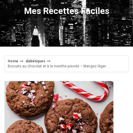
Skip
Mes Recettes Faciles
to
content
Home
diabétiques
Biscuits au chocolat et à la menthe poivrée – Mangez léger