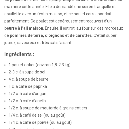
ma mère cette année. Elle a demandé une soirée tranquille et
douillette avec un festin maison, et ce poulet correspondait
parfaitement. Ce poulet est généreusement recouvert d’un
beurre à l’ail maison
. Ensuite, il est rôti au four sur des morceaux
de
pommes de terre, d’oignons et de carottes
. C’était super
juteux, savoureux et très satisfaisant.
Ingrédients :
1 poulet entier (environ 1,8-2,3 kg)
2-3 c. à soupe de sel
4 c. à soupe de beurre
1 c. à café de paprika
1/2 c. à café d’origan
1/2 c. à café d’aneth
1/2 c. à soupe de moutarde à grains entiers
1/4 c. à café de sel (ou au goût)
1/4 c. à café de poivre (ou au goût)