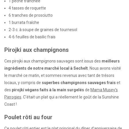
1 pêche tranchée
4 tasses de roquette
6 tranches de prosciutto
1 burrata fraîche
2-3 c. à soupe de graines de tournesol
4-6 feuilles de basilic frais
Pirojki aux champignons
Ces pirojki aux champignons sauvages sont issus des
meilleurs
ingrédients de notre marché local à Sechelt
. Nous avons visité
le marché ce matin, et sommes revenus avec tant de trésors
locaux, y compris de
superbes champignons sauvages frais
et
des
pirojki végans faits à la main surgelés
de
Mama Musey’s
Pierogies
. C’était un plat qui a réellement le goût de la Sunshine
Coast !
Poulet rôti au four
Ce poulet rôti entier est le plat principal du dîner d’anniversaire de