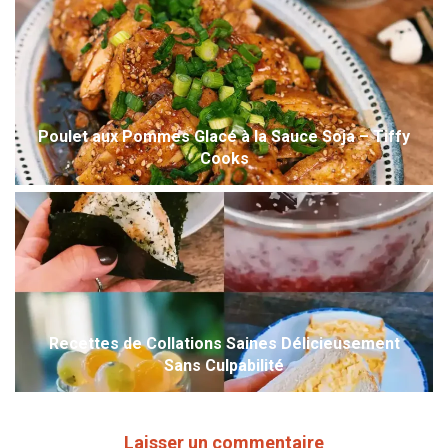
Poulet aux Pommes Glacé à la Sauce Soja – Tiffy
Cooks
Recettes de Collations Saines Délicieusement
Sans Culpabilité
Laisser un commentaire