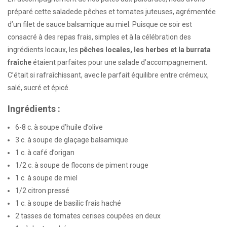
préparé cette saladede pêches et tomates juteuses, agrémentée
d’un filet de sauce balsamique au miel. Puisque ce soir est
consacré à des repas frais, simples et à la célébration des
ingrédients locaux, les
pêches locales, les herbes et la burrata
fraîche
étaient parfaites pour une salade d’accompagnement.
C’était si rafraîchissant, avec le parfait équilibre entre crémeux,
salé, sucré et épicé.
Ingrédients :
6-8 c. à soupe d’huile d’olive
3 c. à soupe de glaçage balsamique
1 c. à café d’origan
1/2 c. à soupe de flocons de piment rouge
1 c. à soupe de miel
1/2 citron pressé
1 c. à soupe de basilic frais haché
2 tasses de tomates cerises coupées en deux