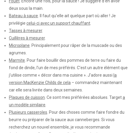
Fouet
. Encore une fois, pour la sauce ! Je suggère d’en avoir
deux sous la main.
Bateau à sauce
. Il faut qu’elle ait quelque part où aller ! Je
privilégie
celui-ci avec un support chauffant
.
Tasses à mesurer
.
Cuillères à mesurer
.
Microplane
. Principalement pour râper de la muscade ou des
agrumes.
Marmite
. Pour faire bouillir des pommes de terre ou faire du
fond de dinde, l’un de mes préférés. C’est un autre élément que
j’utilise comme « décor dans ma cuisine ». J’adore aussi
la
version MacKenzie Childs de cela
– commandez maintenant
car elle sera livrée dans deux semaines.
Plaques de cuisson
. Ce sont mes préférées absolues. Target
a
un modèle similaire
.
Plusieurs casseroles
. Pour des choses comme faire fondre du
beurre ou préparer de la sauce aux canneberges. Si vous
recherchez un nouvel ensemble, je vous recommande