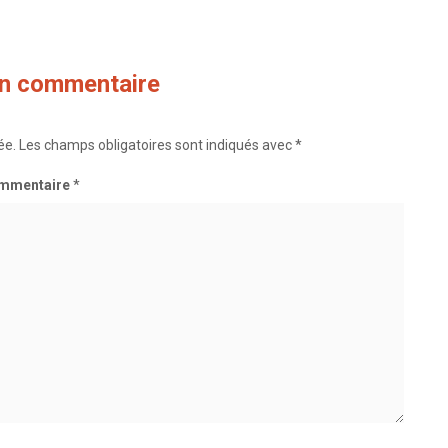
un seul bol)
seul bol – J’adore cuisiner
un commentaire
ée.
Les champs obligatoires sont indiqués avec
*
mmentaire
*