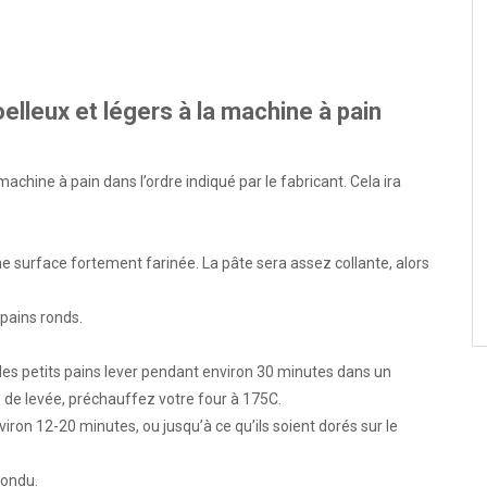
lleux et légers à la machine à pain
achine à pain dans l’ordre indiqué par le fabricant. Cela ira
.
ne surface fortement farinée. La pâte sera assez collante, alors
pains ronds.
 les petits pains lever pendant environ 30 minutes dans un
s de levée, préchauffez votre four à 175C.
iron 12-20 minutes, ou jusqu’à ce qu’ils soient dorés sur le
fondu.