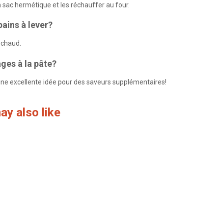
n sac hermétique et les réchauffer au four.
ains à lever?
 chaud.
ges à la pâte?
une excellente idée pour des saveurs supplémentaires!
ay also like
carottes (Facile,
Pain aux bananes en un