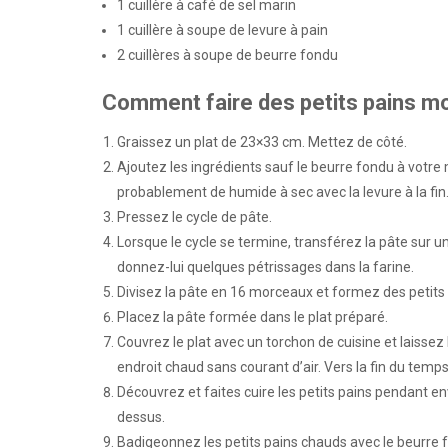
1 cuillère à café de sel marin
1 cuillère à soupe de levure à pain
2 cuillères à soupe de beurre fondu
Comment faire des petits pains moe
Graissez un plat de 23×33 cm. Mettez de côté.
Ajoutez les ingrédients sauf le beurre fondu à votre m
probablement de humide à sec avec la levure à la fin
Pressez le cycle de pâte.
Lorsque le cycle se termine, transférez la pâte sur u
donnez-lui quelques pétrissages dans la farine.
Divisez la pâte en 16 morceaux et formez des petits 
Placez la pâte formée dans le plat préparé.
Couvrez le plat avec un torchon de cuisine et laissez
endroit chaud sans courant d’air. Vers la fin du temp
Découvrez et faites cuire les petits pains pendant env
dessus.
Badigeonnez les petits pains chauds avec le beurre 