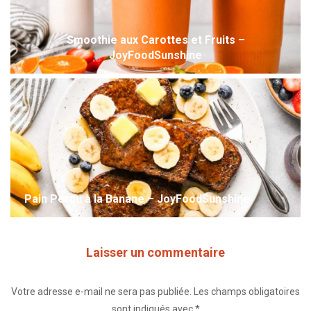
Smoothie aux Carottes et Fruits –
JoyFoodSunshine
Pain Perdu à la Banane – JoyFoodSunshine
Laisser un commentaire
Votre adresse e-mail ne sera pas publiée.
Les champs obligatoires
sont indiqués avec
*