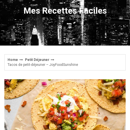
Skip
Mes Recettes Faciles
to
content
Home
Petit Déjeuner
Tacos de petit-déjeuner – JoyFoodSunshine