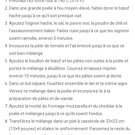
Préchauffez votre four à 190°C (375°F).
Dans une grande poêle à feu moyen-élevé, faites dorer le bœuf
haché jusqu’à ce qu’il soit presque cuit.
Ajoutez l’oignon haché, le sel, le poivre noir, la poudre de chili et
l’assaisonnement italien. Faites cuire jusqu’à ce que les oignons
soient ramollis, environ 5 minutes.
Incorporez la pâte de tomate et l’ail émincé jusqu’à ce que ce
soit bien mélangé.
Ajoutez le bouillon de bœuf et les pâtes non cuites à la poêle et
portez le mélange à ébullition. Couvrez et laissez mijoter
environ 10 minutes, jusqu’à ce que les pâtes soient al dente.
Dans un bol séparé, fouettez ensemble le lait et la crème aigre.
Versez ce mélange dans la poêle et incorporez-le à la
préparation de pâtes et de viande.
Ajoutez la moitié du fromage mozzarella et du cheddar à la
poêle et mélangez jusqu’à ce qu’ils soient fondus.
Transférez le mélange dans un plat à casserole de 33×23 cm
(13×9 pouces) et étalez-le uniformément. Parsemez le reste du