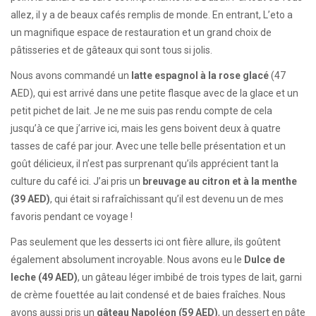
allez, il y a de beaux cafés remplis de monde. En entrant, L’eto a
un magnifique espace de restauration et un grand choix de
pâtisseries et de gâteaux qui sont tous si jolis.
Nous avons commandé un
latte espagnol à la rose glacé
(47
AED), qui est arrivé dans une petite flasque avec de la glace et un
petit pichet de lait. Je ne me suis pas rendu compte de cela
jusqu’à ce que j’arrive ici, mais les gens boivent deux à quatre
tasses de café par jour. Avec une telle belle présentation et un
goût délicieux, il n’est pas surprenant qu’ils apprécient tant la
culture du café ici. J’ai pris un
breuvage au citron et à la menthe
(39 AED)
, qui était si rafraîchissant qu’il est devenu un de mes
favoris pendant ce voyage !
Pas seulement que les desserts ici ont fière allure, ils goûtent
également absolument incroyable. Nous avons eu le
Dulce de
leche (49 AED)
, un gâteau léger imbibé de trois types de lait, garni
de crème fouettée au lait condensé et de baies fraîches. Nous
avons aussi pris un
gâteau Napoléon (59 AED)
, un dessert en pâte