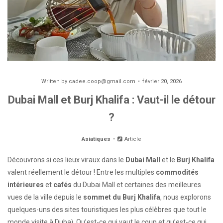
Written by
cadee.coop@gmail.com
février 20, 2026
Dubai Mall et Burj Khalifa : Vaut-il le détour
?
Asiatiques
Article
Découvrons si ces lieux viraux dans le
Dubai Mall
et le
Burj Khalifa
valent réellement le détour ! Entre les multiples
commodités
intérieures
et
cafés
du Dubai Mall et certaines des meilleures
vues de la ville depuis le
sommet du Burj Khalifa
, nous explorons
quelques-uns des sites touristiques les plus célèbres que tout le
monde visite à Dubaï. Qu’est-ce qui vaut le coup et qu’est-ce qui