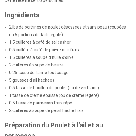
Cette recette sert 6 personnes.
Ingrédients
2
lbs de poitrines de poulet désossées et sans peau (coupées
en
6
portions de taille égale)
1.5
cuillères à café de sel casher
0.5
cuillère à café de poivre noir frais
1.5
cuillères à soupe d’huile d’olive
2
cuillères à soupe de beurre
0.25
tasse de farine tout usage
5
gousses d’ail hachées
0.5
tasse de bouillon de poulet (ou de vin blanc)
1
tasse de crème épaisse (ou de crème légère)
0.5
tasse de parmesan frais râpé
2
cuillères à soupe de persil haché frais
Préparation du Poulet à l’ail et au
parmesan