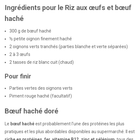
Ingrédients pour le Riz aux œufs et bœuf
haché
300 g de bœuf haché
½ petite oignon finement haché
2 oignons verts tranchés (parties blanche et verte séparées)
2 à 3 œufs
2 tasses de riz blanc cuit (chaud)
Pour finir
Parties vertes des oignons verts
Piment rouge haché (facultatif)
Bœuf haché doré
Le
bœuf haché
est probablement l’une des protéines les plus
pratiques et les plus abordables disponibles au supermarché. Il est
riche en protéines, fer, vitamine B12, zinc et sélénium
, tous des