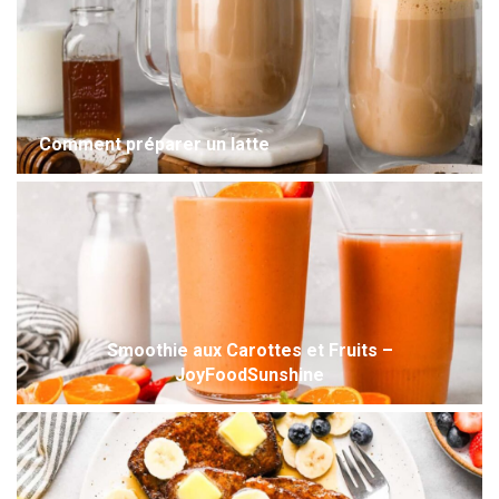
Comment préparer un latte
Smoothie aux Carottes et Fruits –
JoyFoodSunshine