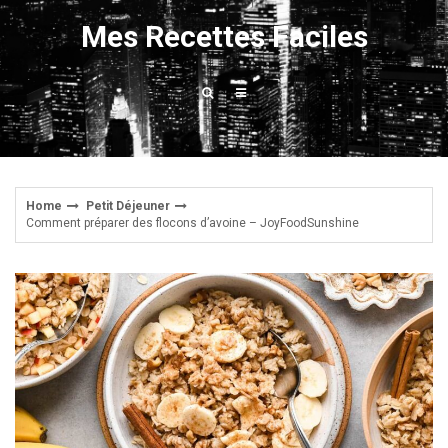
Skip
Mes Recettes Faciles
to
content
Home
Petit Déjeuner
Comment préparer des flocons d’avoine – JoyFoodSunshine